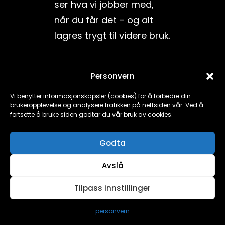
ser hva vi jobber med,
når du får det – og alt
lagres trygt til videre bruk.
📊 Tre nivåer – samme
Personvern
oversikt
Vi benytter informasjonskapsler (cookies) for å forbedre din
brukeropplevelse og analysere trafikken på nettsiden vår. Ved å
fortsette å bruke siden godtar du vår bruk av cookies.
Pakke
Timer/mnd
Månedlig
Effektiv
Godta
pris
timepris
Avslå
Mini
5
5 650 kr
1 130 kr/t
Tilpass innstillinger
Standard
10
10 500 kr
1 050
personvern
kr/t