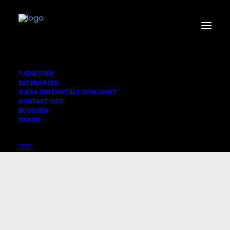
TJENESTER
REFERANSER
SJEKK DIN DIGITALE SYNLIGHET
KONTAKT OSS
BLOGGEN
PAXON