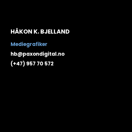
HÅKON K. BJELLAND
Mediegrafiker
hb@paxondigital.no
(+47) 957 70 572