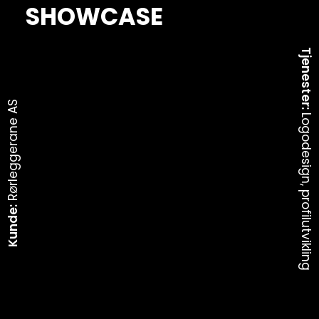
SHOWCASE
Tjenester:
Rørleggerane AS
Logodesign, profilutvikling
Kunde: