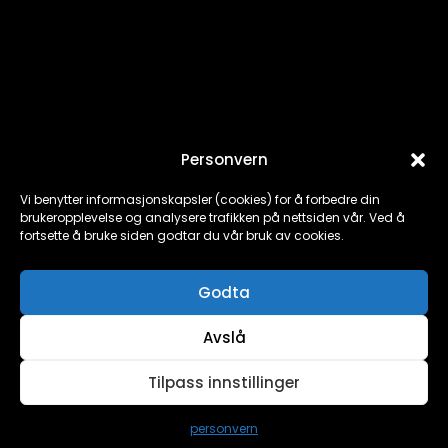
Personvern
HÅKON K. BJELLAND
Vi benytter informasjonskapsler (cookies) for å forbedre din
brukeropplevelse og analysere trafikken på nettsiden vår. Ved å
Mediegrafiker
fortsette å bruke siden godtar du vår bruk av cookies.
hb@paxondigital.no
Godta
(+47) 957 70 572
Avslå
Tilpass innstillinger
personvern