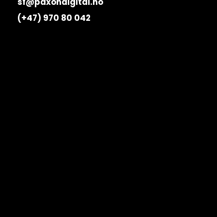
sf@paxondigital.no
(+47) 970 80 042