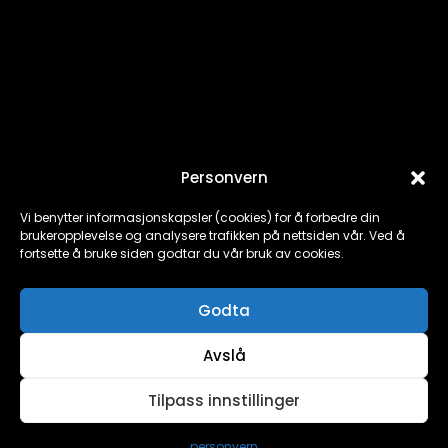
Personvern
HÅKON K. BJELLAND
Vi benytter informasjonskapsler (cookies) for å forbedre din
brukeropplevelse og analysere trafikken på nettsiden vår. Ved å
Mediegrafiker
fortsette å bruke siden godtar du vår bruk av cookies.
hb@paxondigital.no
Godta
(+47) 957 70 572
Avslå
Tilpass innstillinger
personvern